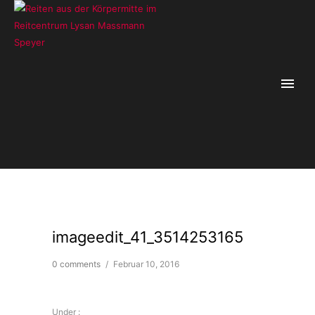
imageedit_41_3514253165
0 comments
/
Februar 10, 2016
Under :