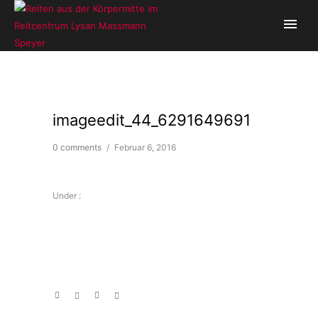
imageedit_44_6291649691
0 comments
/
Februar 6, 2016
Under :